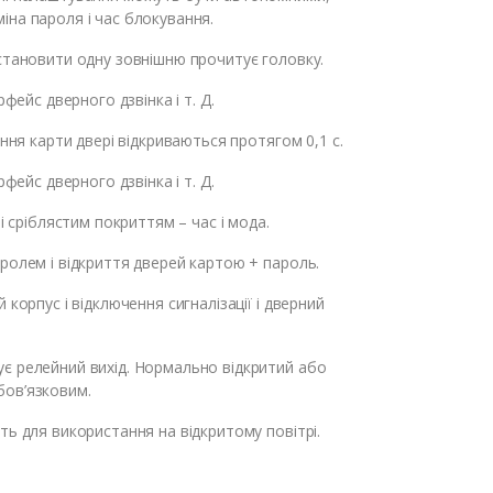
іна пароля і час блокування.
становити одну зовнішню прочитує головку.
фейс дверного дзвінка і т. Д.
ання карти двері відкриваються протягом 0,1 с.
фейс дверного дзвінка і т. Д.
і сріблястим покриттям – час і мода.
ролем і відкриття дверей картою + пароль.
корпус і відключення сигналізації і дверний
є релейний вихід. Нормально відкритий або
бов’язковим.
ть для використання на відкритому повітрі.