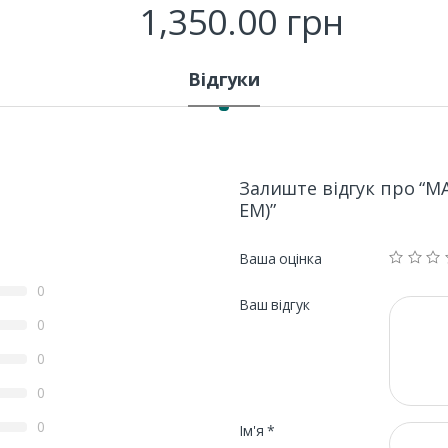
1,350.00
грн
Відгуки
Залиште відгук про “M
EM)”
Ваша оцінка
0
Ваш відгук
0
0
0
0
Ім'я
*