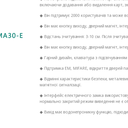
включаючи додавання або видалення карт, зм
◆ Він підтримує 2000 користувачів та може в
◆ Він має кнопку виходу, дверний магніт, інтер
◆ Відстань зчитування: 3-10 см. Після зчитув
◆ Він має кнопку виходу, дверний магніт, інтер
◆ Гарний дизайн, клавіатура з підсвічуванням 
◆ Підтримка EM, MIFARE, відкриття дверей па
◆ Відмінні характеристики безпеки, металевий 
магнітної сигналізації.
◆ Інтерфейс електричного замка використову
нормально закритий режим виведення не є о
◆ Вихід має водонепроникну функцію, підходи