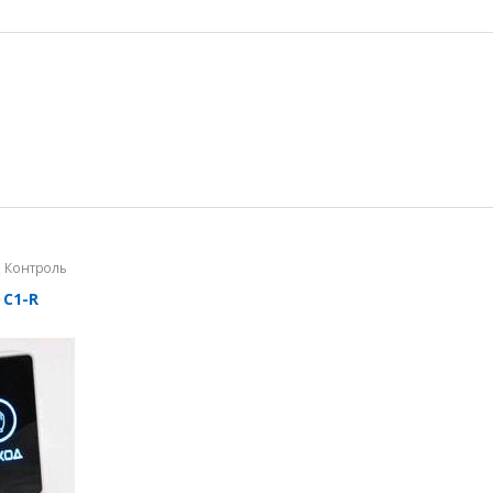
,
Контроль
 C1-R