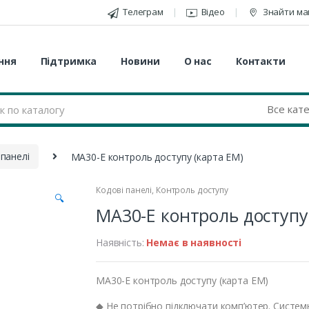
Телеграм
Відео
Знайти ма
ння
Підтримка
Новини
О нас
Контакти
 панелі
MA30-E контроль доступу (карта EM)
Кодові панелі
,
Контроль доступу
🔍
MA30-E контроль доступу
Наявність:
Немає в наявності
MA30-E контроль доступу (карта EM)
◆ Не потрібно підключати комп’ютер. Систе