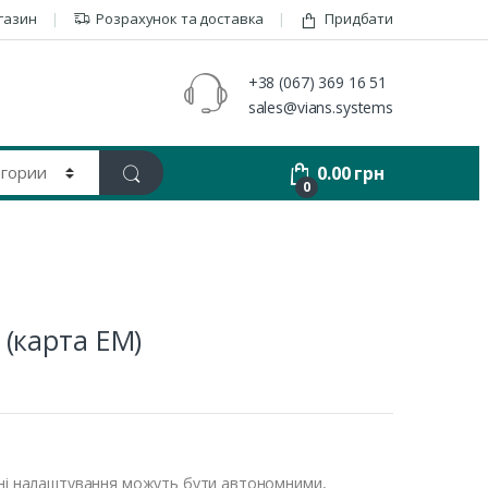
газин
Розрахунок та доставка
Придбати
+38 (067) 369 16 51
sales@vians.systems
0.00
грн
0
 (карта EM)
мні налаштування можуть бути автономними,