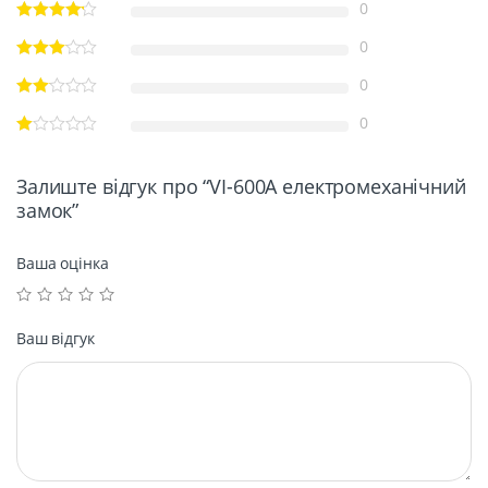
0
0
0
0
Залиште відгук про “VI-600A електромеханічний
замок”
Ваша оцінка
Ваш відгук