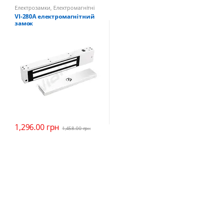
Електрозамки
,
Електромагнітні
замки
VI-280A електромагнітний
замок
1,296.00
грн
1,458.00
грн