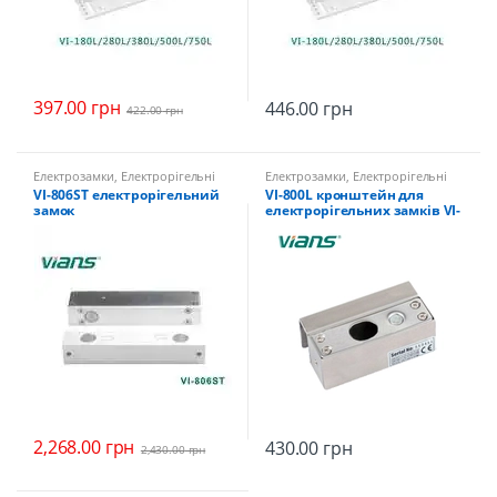
397.00
грн
446.00
грн
422.00
грн
Електрозамки
,
Електрорігельні
Електрозамки
,
Електрорігельні
замки
замки
VI-806ST електрорігельний
VI-800L кронштейн для
замок
електрорігельних замків VI-
802ST / 803ST / 807ST
2,268.00
грн
430.00
грн
2,430.00
грн