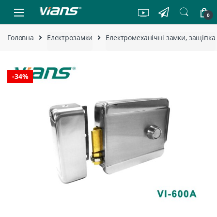
Skip to navigation
Skip to content
0
Головна
Електрозамки
Електромеханічні замки, защіпка
-
34%