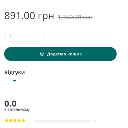
891.00
грн
1,350.00
грн
Q
u
a
n
t
Додати у кошик
i
t
y
Відгуки
0.0
в загальному
0