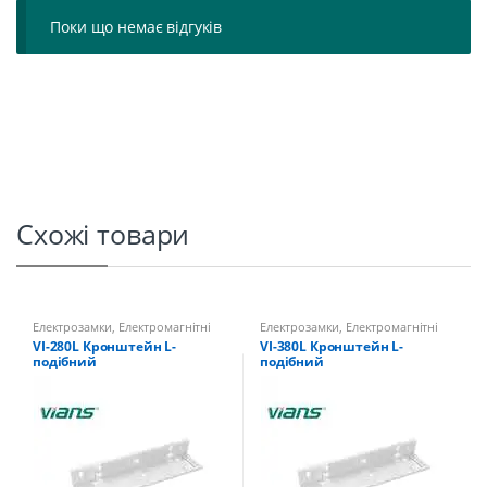
Поки що немає відгуків
Схожі товари
Електрозамки
,
Електромагнітні
Електрозамки
,
Електромагнітні
замки
замки
VI-280L Кронштейн L-
VI-380L Кронштейн L-
подібний
подібний