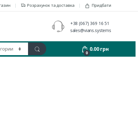
газин
Розрахунок та доставка
Придбати
+38 (067) 369 16 51
sales@vians.systems
0.00
грн
0