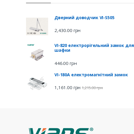
Дверний доводчик VI-S505
2,430.00
грн
VI-820 електрорігельний замок для
шафки
446.00
грн
VI-180A електромагнітний замок
1,161.00
грн
1,215.00
грн