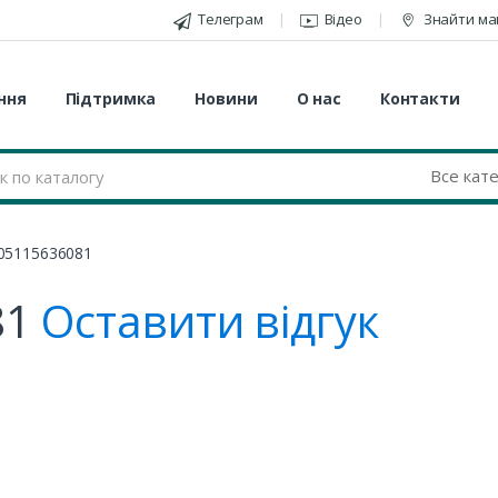
Телеграм
Відео
Знайти ма
ння
Підтримка
Новини
О нас
Контакти
05115636081
81
Оставити відгук