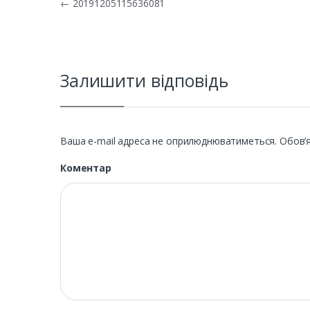
Навігація записів
←
20191205115636081
Залишити відповідь
Ваша e-mail адреса не оприлюднюватиметься.
Обов’я
Коментар