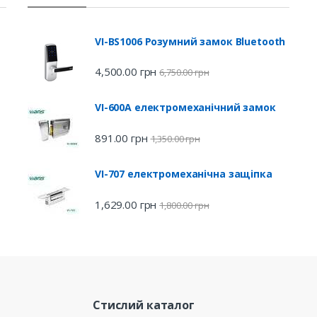
VI-BS1006 Розумний замок Bluetooth
4,500.00
грн
6,750.00
грн
VI-600A електромеханічний замок
891.00
грн
1,350.00
грн
VI-707 електромеханічна защіпка
1,629.00
грн
1,800.00
грн
Стислий каталог