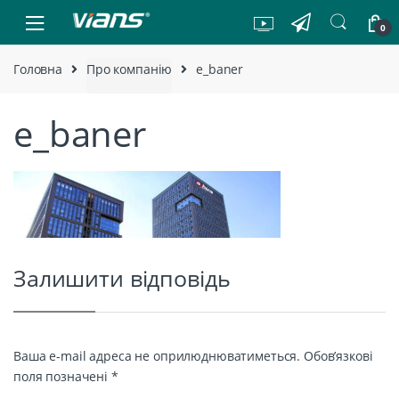
Skip to navigation
Skip to content
0
Головна
Про компанію
e_baner
e_baner
Залишити відповідь
Ваша e-mail адреса не оприлюднюватиметься.
Обов’язкові
поля позначені
*