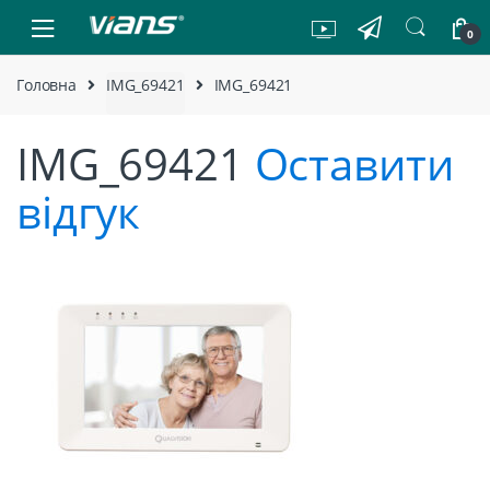
Skip to navigation
Skip to content
0
Головна
IMG_69421
IMG_69421
IMG_69421
Оставити
відгук