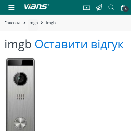
Skip to navigation
Skip to content
0
Головна
imgb
imgb
imgb
Оставити відгук