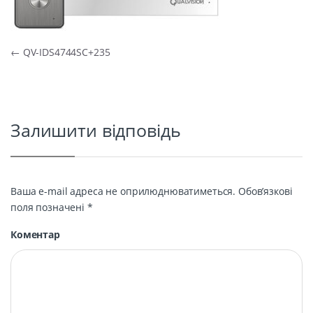
Навігація записів
←
QV-IDS4744SC+235
Залишити відповідь
Ваша e-mail адреса не оприлюднюватиметься.
Обов’язкові
поля позначені
*
Коментар