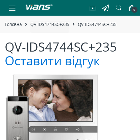
Skip to navigation
Skip to content
0
Головна
QV-IDS4744SC+235
QV-IDS4744SC+235
QV-IDS4744SC+235
Оставити відгук