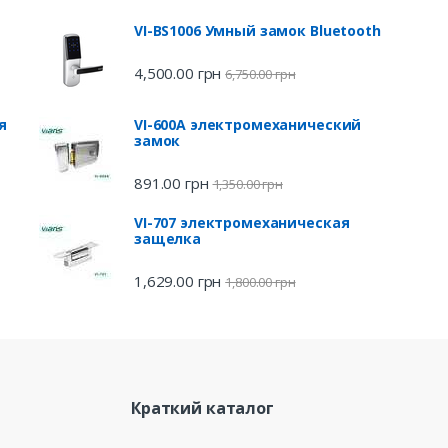
VI-BS1006 Умный замок Bluetooth
4,500.00
грн
6,750.00
грн
я
VI-600A электромеханический
замок
891.00
грн
1,350.00
грн
VI-707 электромеханическая
защелка
1,629.00
грн
1,800.00
грн
Краткий каталог