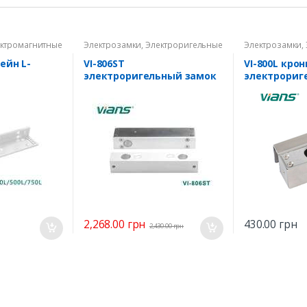
ктромагнитные
Электрозамки
,
Электроригельные
Электрозамки
,
замки
замки
ейн L-
VI-806ST
VI-800L кро
электроригельный замок
электрориг
VI-802ST / 80
2,268.00
грн
430.00
грн
2,430.00
грн