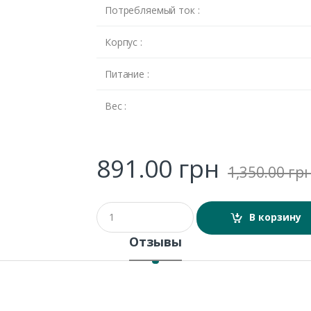
Потребляемый ток :
Корпус :
Питание :
Вес :
891.00
грн
1,350.00
гр
Q
В корзину
u
a
Отзывы
n
t
i
t
y