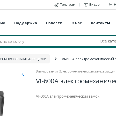
Телеграм
Видео
Н
ние
Поддержка
Новости
О нас
Контакты
анические замки, защелки
VI-600A электромеханический 
Электрозамки
,
Электромеханические замки, защел
🔍
VI-600A электромеханиче
VI-600A электромеханический замок