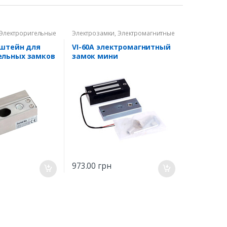
Электроригельные
Электрозамки
,
Электромагнитные
замки
нштейн для
VI-60A электромагнитный
ельных замков
замок мини
3ST / 807ST
973.00
грн