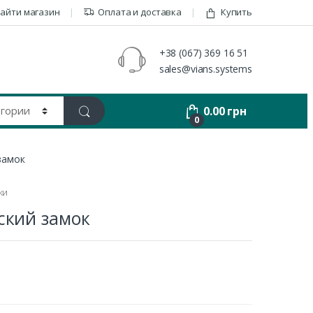
айти магазин
Оплата и доставка
Купить
+38 (067) 369 16 51
sales@vians.systems
0.00
грн
0
замок
ки
ский замок