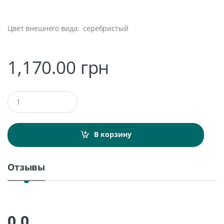
Цвет внешнего вида: серебристый
1,170.00
грн
Q
u
a
n
t
В корзину
i
t
y
Отзывы
0.0