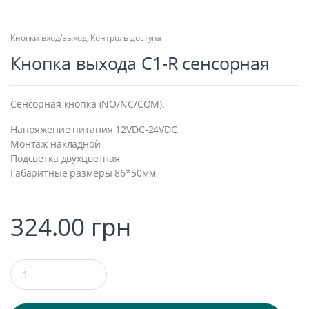
Кнопки вход/выход
,
Контроль доступа
Кнопка выхода C1-R сенсорная
Сенсорная кнопка (NO/NC/COM).
Напряжение питания 12VDC-24VDC
Монтаж накладной
Подсветка двухцветная
Габаритные размеры 86*50мм
324.00
грн
Q
u
a
n