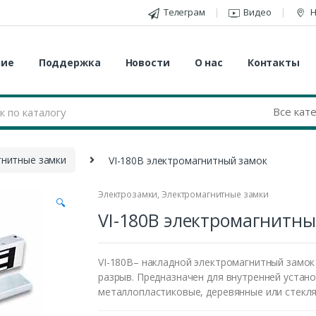
Телеграм
Видео
Н
ние
Поддержка
Новости
О нас
Контакты
гнитные замки
VI-180B электромагнитный замок
Электрозамки
,
Электромагнитные замки
🔍
VI-180B электромагнитны
VI-180В– накладной электромагнитный замок 
разрыв. Предназначен для внутренней устано
металлопластиковые, деревянные или стекля