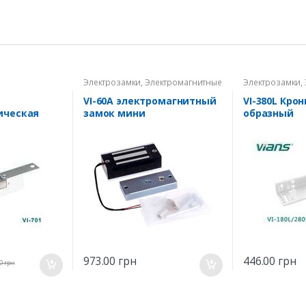
Электрозамки
,
Электромагнитные
Электрозамки
,
кие замки,
замки
замки
VI-60A электромагнитный
VI-380L Кро
ическая
замок мини
образный
973.00
грн
446.00
грн
0
грн