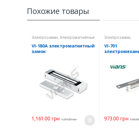
Похожие товары
Электрозамки
,
Электромагнитные
Электрозамки
,
замки
Электромеханичес
защелки
VI-180A электромагнитный
VI-701
замок
электромехан
защелка
1,161.00
грн
973.00
грн
1,215.00
грн
1,053.0