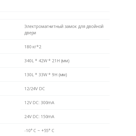
Электромагнитный замок для двойной
двери
180 кг*2
340L * 42W * 21H (мм)
130L * 33W * 9H (мм)
12/24V DC
12V DC: 300mA
24V DC: 150mA
-10° C ~ +55° C