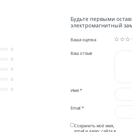
t
y
Будьте первыми остави
электромагнитный зам
Ваша оценка
0
Ваш отзыв
0
0
0
0
Имя
*
Email
*
Сохранить моё имя,
email и адрес сайта в