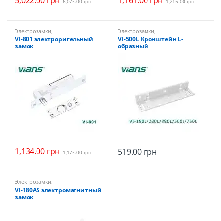
5,022.00
грн
1,161.00
грн
6,075.00
грн
1,215.00
грн
Электрозамки
,
Электрозамки
,
Электроригельные замки
Электромагнитные замки
VI-801 электроригельный
VI-500L Кронштейн L-
замок
образный
1,134.00
грн
519.00
грн
1,175.00
грн
Электрозамки
,
Электромагнитные замки
VI-180AS электромагнитный
замок