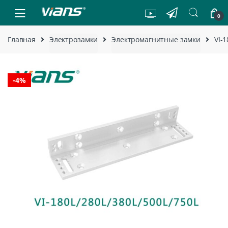
Skip to navigation
Skip to content
0
Главная
Электрозамки
Электромагнитные замки
VI-
-
4%