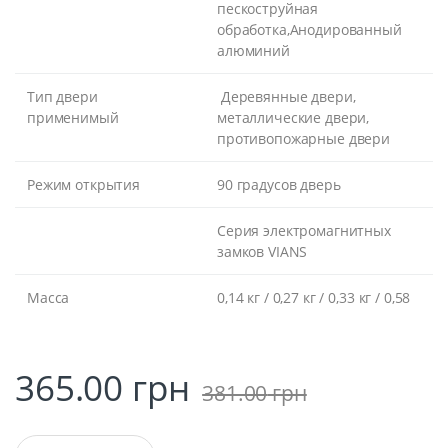
пескоструйная
обработка,Анодированный
алюминий
Тип двери
Деревянные двери,
применимый
металлические двери,
противопожарные двери
Режим открытия
90 градусов дверь
Серия электромагнитных
замков VIANS
Масса
0,14 кг / 0,27 кг / 0,33 кг / 0,58
365.00
грн
381.00
грн
Q