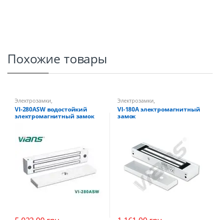
Похожие товары
Электрозамки
,
Электрозамки
,
Электромагнитные замки
Электромагнитные замки
VI-280ASW водостойкий
VI-180A электромагнитный
электромагнитный замок
замок