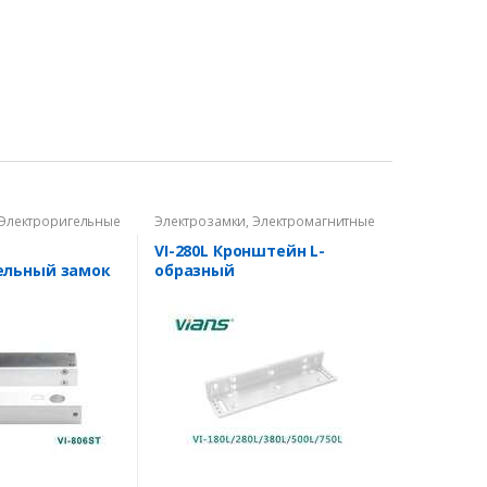
Электроригельные
Электрозамки
,
Электромагнитные
замки
VI-280L Кронштейн L-
ельный замок
образный