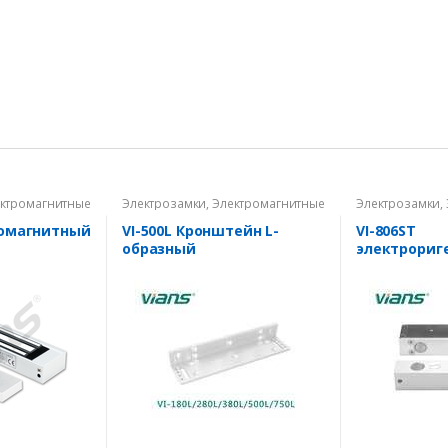
ктромагнитные
Электрозамки
,
Электромагнитные
Электрозамки
,
замки
замки
ромагнитный
VI-500L Кронштейн L-
VI-806ST
образный
электрориг