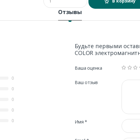
В корзину
u
a
Отзывы
n
t
i
t
y
Будьте первыми остави
COLOR электромагнит
Ваша оценка
0
Ваш отзыв
0
0
0
0
Имя
*