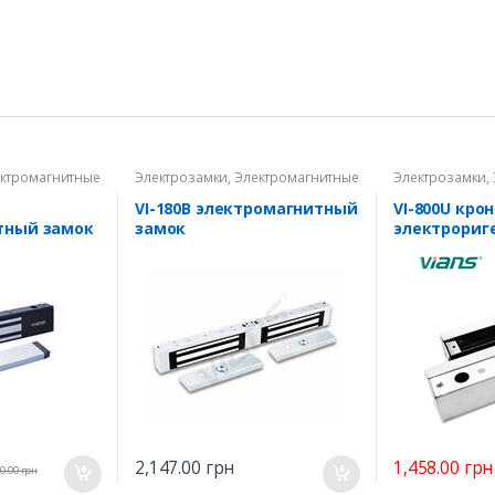
ктромагнитные
Электрозамки
,
Электромагнитные
Электрозамки
,
замки
замки
VI-180B электромагнитный
VI-800U кро
тный замок
замок
электрориг
VI-802ST / 8
1,458.00
грн
2,147.00
грн
20.00
грн