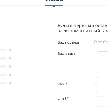
n
t
i
t
y
Будьте первыми остави
электромагнитный зам
Ваша оценка
0
Ваш отзыв
0
0
0
0
Имя
*
Email
*