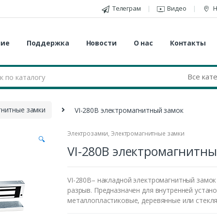
Телеграм
Видео
Н
ние
Поддержка
Новости
О нас
Контакты
гнитные замки
VI-280B электромагнитный замок
Электрозамки
,
Электромагнитные замки
🔍
VI-280B электромагнитны
VI-280В– накладной электромагнитный замок 
разрыв. Предназначен для внутренней устано
металлопластиковые, деревянные или стекля