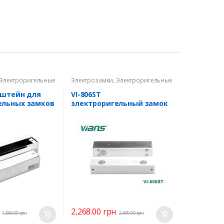
Электроригельные
Электрозамки
,
Электроригельные
замки
нштейн для
VI-806ST
ельных замков
электроригельный замок
03ST
2,268.00
грн
1,540.00
грн
2,430.00
грн