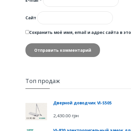
E-mail
*
Сайт
Сохранить моё имя, email и адрес сайта в 
Топ продаж
Дверной доводчик VI-S505
2,430.00
грн
VI-820 электроригельный замок дл