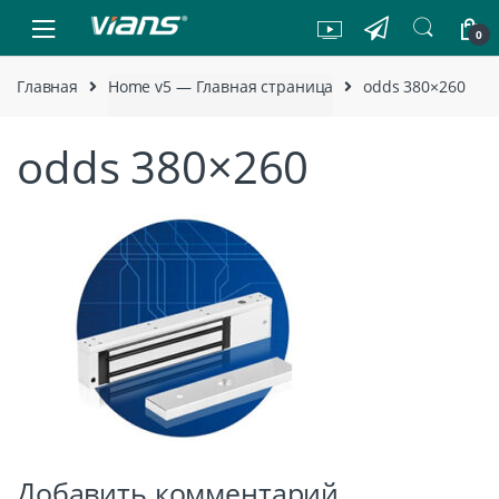
Skip to navigation
Skip to content
0
Главная
Home v5 — Главная страница
odds 380×260
odds 380×260
Добавить комментарий