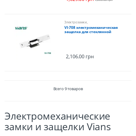
Электрозамки
,
Электромеханические замки,
VI-708 электромеханическая
защелки
защелка для стеклянной
двери
2,106.00
грн
Всего 9 товаров
Электромеханические
замки и защелки Vians