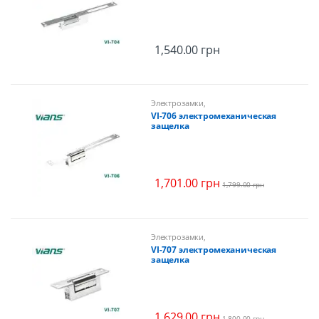
1,540.00
грн
Электрозамки
,
Электромеханические замки,
VI-706 электромеханическая
защелки
защелка
1,701.00
грн
1,799.00
грн
Электрозамки
,
Электромеханические замки,
VI-707 электромеханическая
защелки
защелка
1,629.00
грн
1,800.00
грн