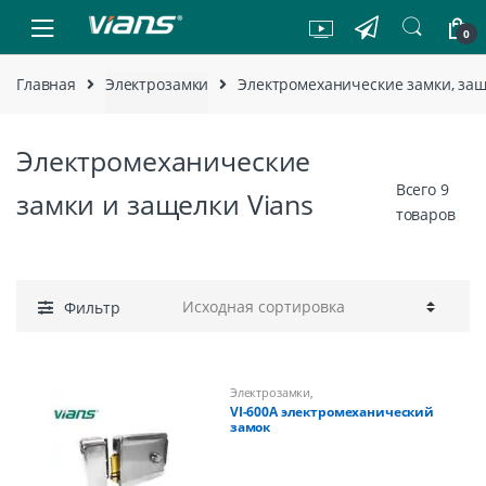
Skip to navigation
Skip to content
0
Главная
Электрозамки
Электромеханические замки, за
Электромеханические
Всего 9
замки и защелки Vians
товаров
Фильтр
Электрозамки
,
Электромеханические замки,
VI-600A электромеханический
защелки
замок