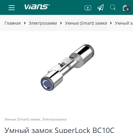
Skip to navigation
Skip to content
0
Главная
Электрозамки
Умные (Smart) замки
Умный з
Умные (Smart) замки
,
Электрозамки
Умный замок SuperLock BC10C