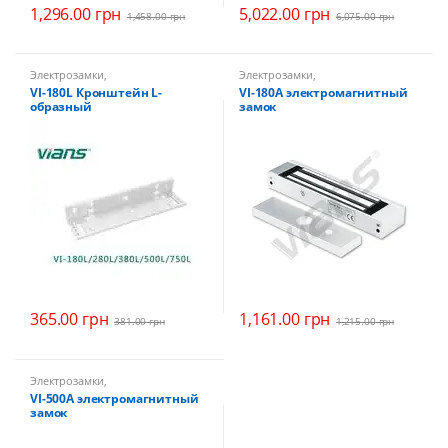
1,296.00
грн
5,022.00
грн
1,458.00
грн
6,075.00
грн
Электрозамки
,
Электрозамки
,
Электромагнитные замки
Электромагнитные замки
VI-180L Кронштейн L-
VI-180A электромагнитный
образный
замок
365.00
грн
1,161.00
грн
381.00
грн
1,215.00
грн
Электрозамки
,
Электромагнитные замки
VI-500A электромагнитный
замок