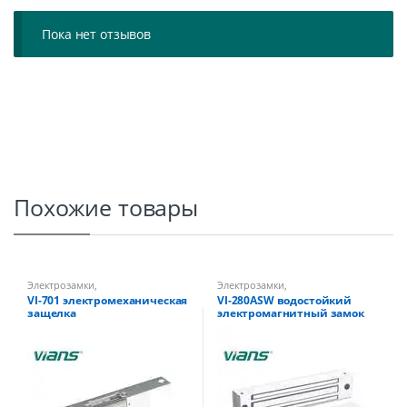
Пока нет отзывов
Похожие товары
Электрозамки
,
Электрозамки
,
Электромеханические замки,
Электромагнитные замки
VI-701 электромеханическая
VI-280ASW водостойкий
защелки
защелка
электромагнитный замок