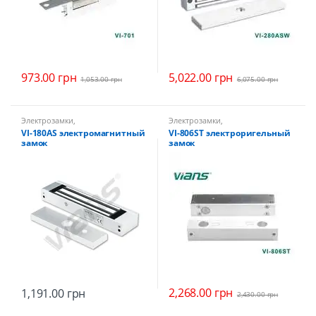
973.00
грн
5,022.00
грн
1,053.00
грн
6,075.00
грн
Электрозамки
,
Электрозамки
,
Электромагнитные замки
Электроригельные замки
VI-180AS электромагнитный
VI-806ST электроригельный
замок
замок
2,268.00
грн
1,191.00
грн
2,430.00
грн