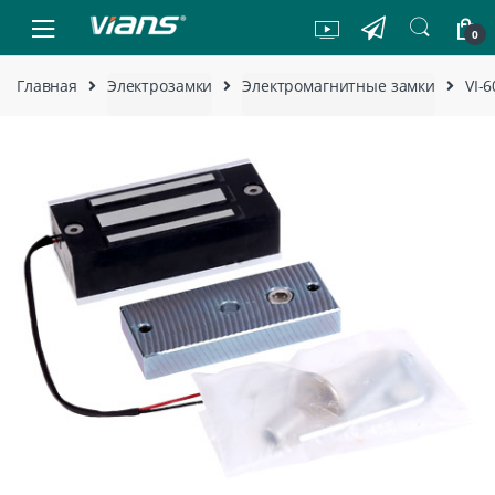
Skip to navigation
Skip to content
0
Главная
Электрозамки
Электромагнитные замки
VI-