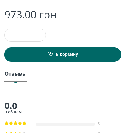
973.00
грн
Q
u
a
n
t
В корзину
i
t
y
Отзывы
0.0
в общем
0