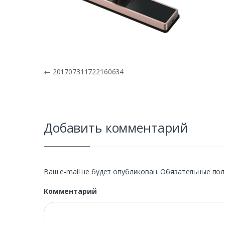
Навигация по записям
←
201707311722160634
Добавить комментарий
Ваш e-mail не будет опубликован.
Обязательные пол
Комментарий