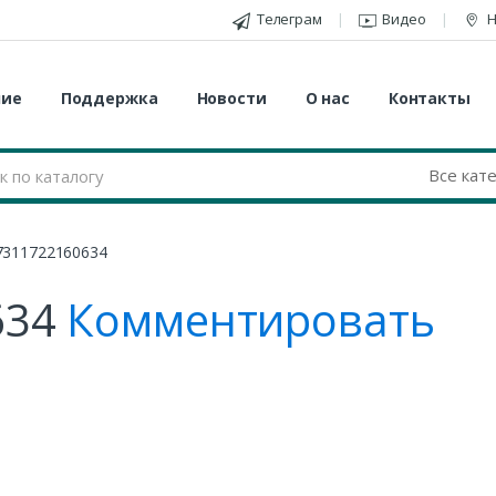
Телеграм
Видео
Н
ние
Поддержка
Новости
О нас
Контакты
7311722160634
634
Комментировать