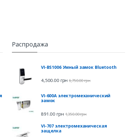
Распродажа
VI-BS1006 Умный замок Bluetooth
4,500.00
грн
6,750.00
грн
я
VI-600A электромеханический
замок
891.00
грн
1,350.00
грн
VI-707 электромеханическая
защелка