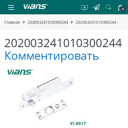
Skip to navigation
Skip to content
0
Главная
202003241010300244
202003241010300244
202003241010300244
Комментировать