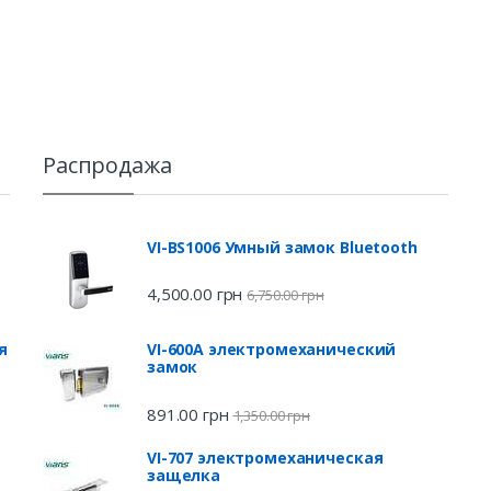
Распродажа
VI-BS1006 Умный замок Bluetooth
4,500.00
грн
6,750.00
грн
я
VI-600A электромеханический
замок
891.00
грн
1,350.00
грн
VI-707 электромеханическая
защелка