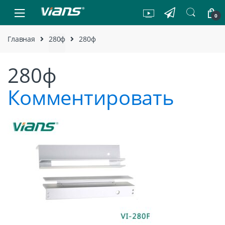
Skip to navigation
Skip to content
0
Главная
280ф
280ф
280ф
Комментировать