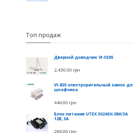
Топ продаж
Дверной доводчик VI-S505
2,430.00
грн
VI-820 электроригельный замок дл
шкафчика
446.00
грн
Блок питания UTEX 3024SH-DM/3A
12В, 3А
266.00
грн