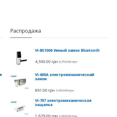
Распродажа
VI-BS1006 Умный замок Bluetooth
4,500.00
грн
6,750.00
грн
я
VI-600A электромеханический
замок
891.00
грн
1,350.00
грн
VI-707 электромеханическая
защелка
1,629.00
грн
1,800.00
грн