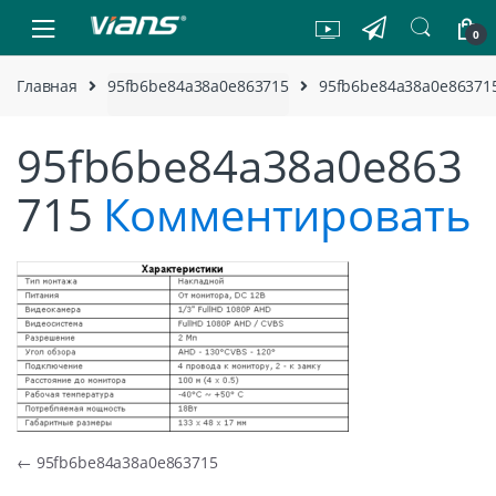
Skip to navigation
Skip to content
0
Главная
95fb6be84a38a0e863715
95fb6be84a38a0e86371
95fb6be84a38a0e863
715
Комментировать
Навигация по записям
←
95fb6be84a38a0e863715