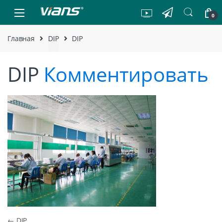
Skip to navigation
Skip to content
0
Главная
DIP
DIP
DIP
Комментировать
←
DIP