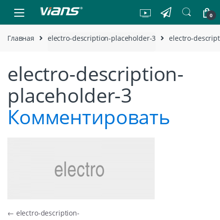
Skip to navigation
Skip to content
0
Главная
electro-description-placeholder-3
electro-descrip
electro-description-
placeholder-3
Комментировать
Навигация по записям
←
electro-description-