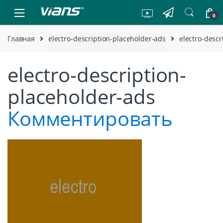
Skip to navigation
Skip to content
0
Главная
electro-description-placeholder-ads
electro-descr
electro-description-
placeholder-ads
Комментировать