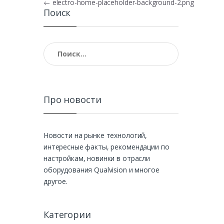
Навигация по записям
←
electro-home-placeholder-background-2.png
Поиск
Найти:
Про новости
Новости на рынке технологий,
интересные факты, рекомендации по
настройкам, новинки в отрасли
оборудования Qualvision и многое
другое.
Категории