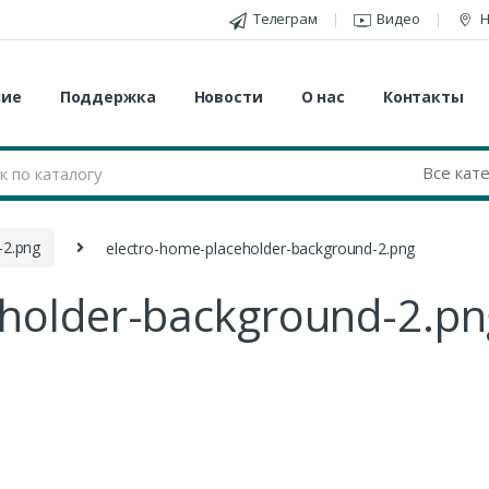
Телеграм
Видео
Н
ние
Поддержка
Новости
О нас
Контакты
-2.png
electro-home-placeholder-background-2.png
eholder-background-2.pn