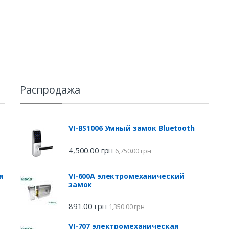
Распродажа
VI-BS1006 Умный замок Bluetooth
4,500.00
грн
6,750.00
грн
я
VI-600A электромеханический
замок
891.00
грн
1,350.00
грн
VI-707 электромеханическая