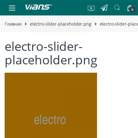
Skip to navigation
Skip to content
0
Главная
electro-slider-placeholder.png
electro-slider-pla
electro-slider-
placeholder.png