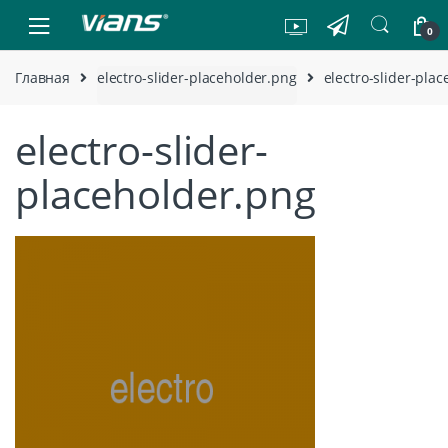
Skip to navigation
Skip to content
0
Главная
electro-slider-placeholder.png
electro-slider-pla
electro-slider-
placeholder.png