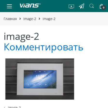
Skip to navigation
Skip to content
0
Главная
image-2
image-2
image-2
Комментировать
←
image-2