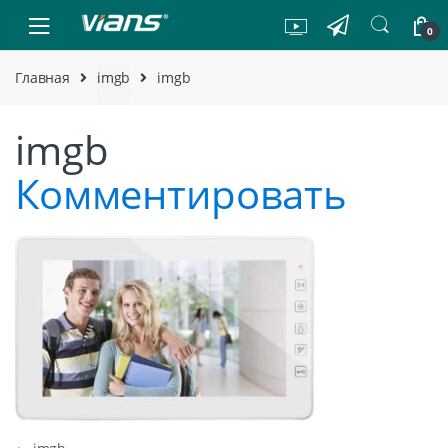
Skip to navigation
Skip to content
0
Главная
imgb
imgb
imgb
Комментировать