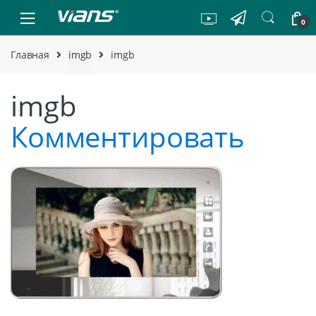
Skip to navigation
Skip to content
0
Главная
imgb
imgb
imgb
Комментировать