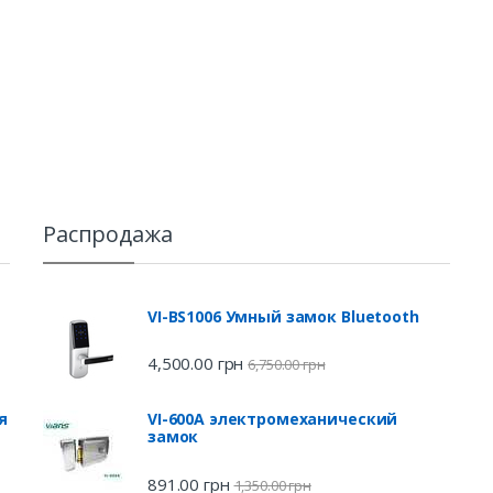
Распродажа
VI-BS1006 Умный замок Bluetooth
4,500.00
грн
6,750.00
грн
я
VI-600A электромеханический
замок
891.00
грн
1,350.00
грн