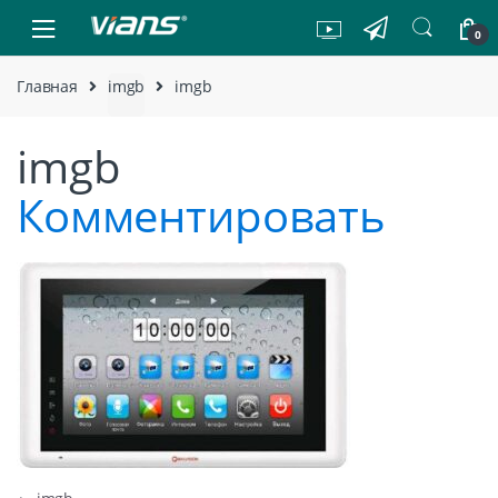
Skip to navigation
Skip to content
0
Главная
imgb
imgb
imgb
Комментировать