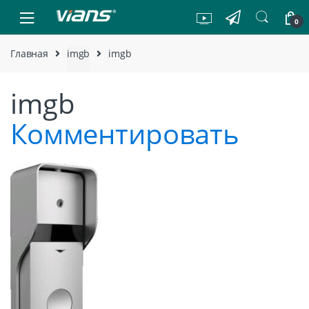
Skip to navigation
Skip to content
0
Главная
imgb
imgb
imgb
Комментировать