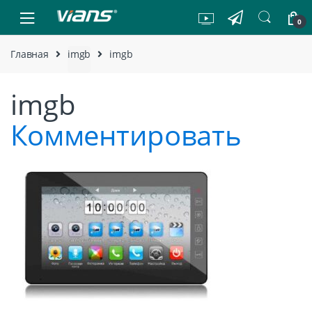
Skip to navigation
Skip to content
0
Главная
imgb
imgb
imgb
Комментировать