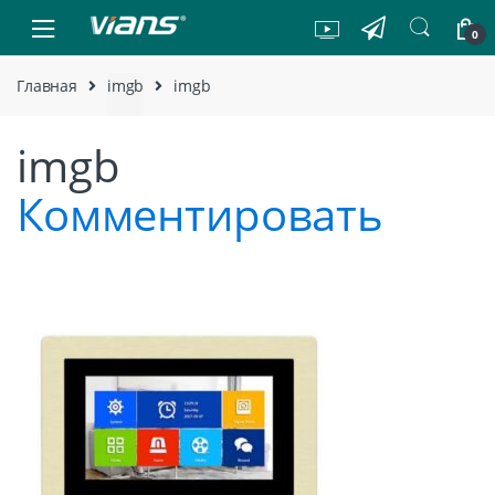
Skip to navigation
Skip to content
0
Главная
imgb
imgb
imgb
Комментировать