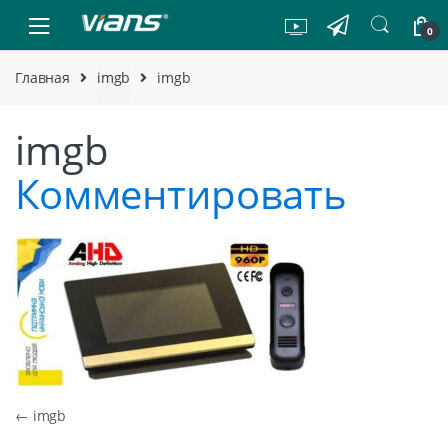
Skip to navigation
Skip to content
0
Главная
imgb
imgb
imgb
Комментировать
Навигация по записям
←
imgb