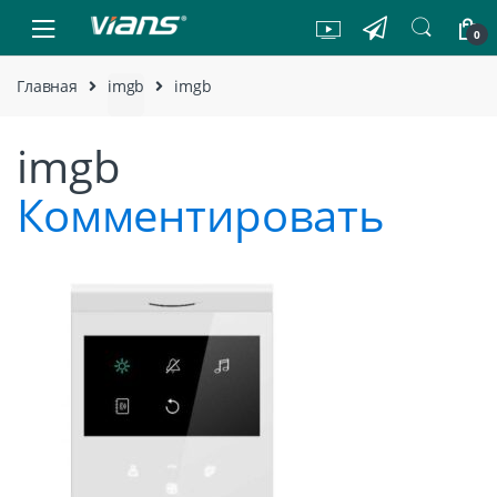
Skip to navigation
Skip to content
0
Главная
imgb
imgb
imgb
Комментировать