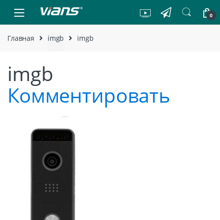
Skip to navigation
Skip to content
0
Главная
imgb
imgb
imgb
Комментировать