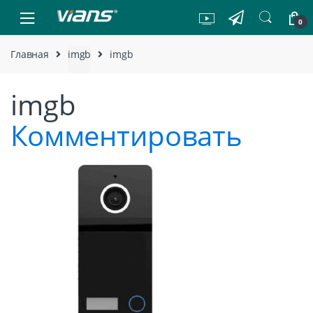
Skip to navigation
Skip to content
0
Главная
imgb
imgb
imgb
Комментировать