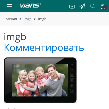
Skip to navigation
Skip to content
0
Главная
imgb
imgb
imgb
Комментировать