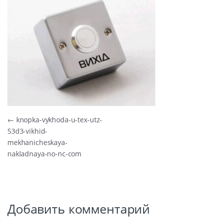
Навигация по записям
←
knopka-vykhoda-u-tex-utz-
53d3-vikhid-
mekhanicheskaya-
nakladnaya-no-nc-com
Добавить комментарий