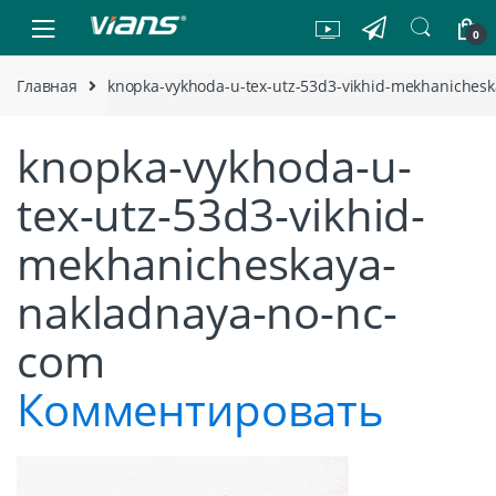
Skip to navigation
Skip to content
0
Главная
knopka-vykhoda-u-tex-utz-53d3-vikhid-mekhaniches
knopka-vykhoda-u-
tex-utz-53d3-vikhid-
mekhanicheskaya-
nakladnaya-no-nc-
com
Комментировать