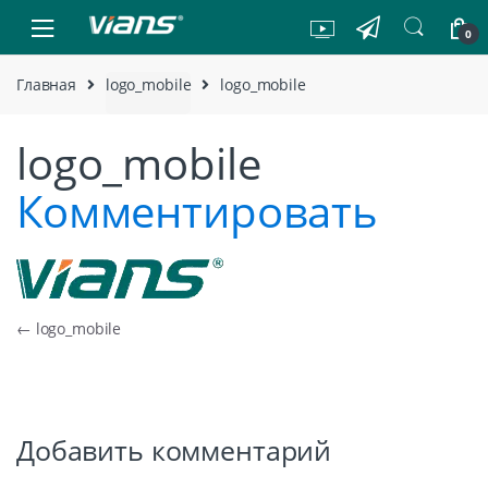
Skip to navigation
Skip to content
0
Главная
logo_mobile
logo_mobile
logo_mobile
Комментировать
Навигация по записям
←
logo_mobile
Добавить комментарий