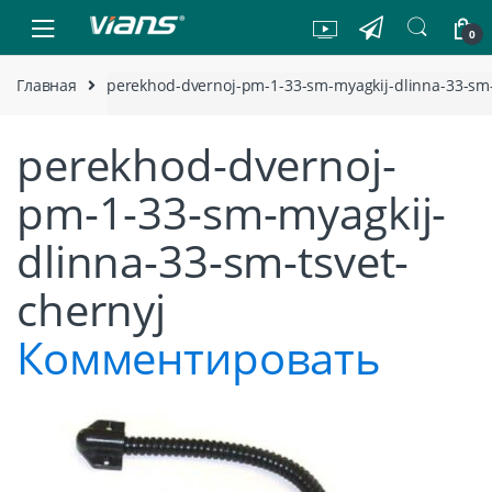
Skip to navigation
Skip to content
0
Главная
perekhod-dvernoj-pm-1-33-sm-myagkij-dlinna-33-sm-
perekhod-dvernoj-
pm-1-33-sm-myagkij-
dlinna-33-sm-tsvet-
chernyj
Комментировать