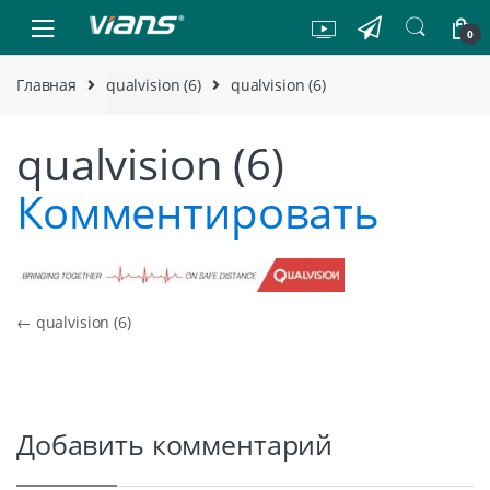
Skip to navigation
Skip to content
0
Главная
qualvision (6)
qualvision (6)
qualvision (6)
Комментировать
Навигация по записям
←
qualvision (6)
Добавить комментарий