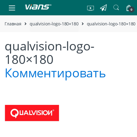
Skip to navigation
Skip to content
0
Главная
qualvision-logo-180×180
qualvision-logo-180×180
qualvision-logo-
180×180
Комментировать